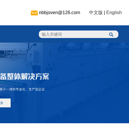
nbbjoven@126.com
中文版
|
English